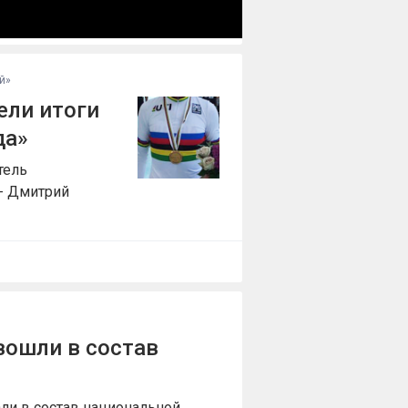
й»
ели итоги
да»
тель
 - Дмитрий
вошли в состав
ли в состав национальной