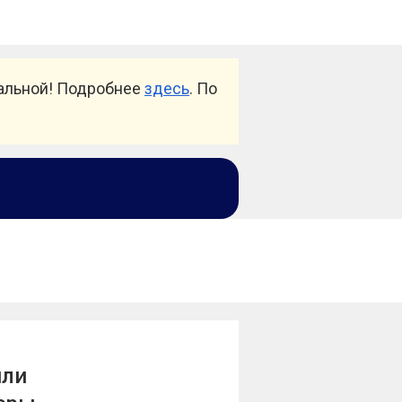
уальной! Подробнее
здесь
. По
или