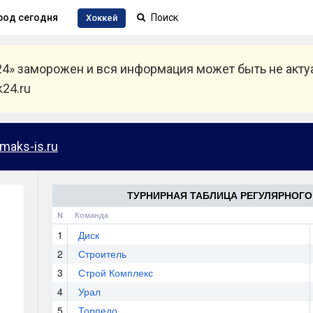
род сегодня
Хоккей
24» заморожен и вся информация может быть не акт
24.ru
maks-is.ru
ТУРНИРНАЯ ТАБЛИЦА РЕГУЛЯРНОГО 
N
Команда
1
Диск
2
Строитель
3
Строй Комплекс
4
Урал
5
Торпедо