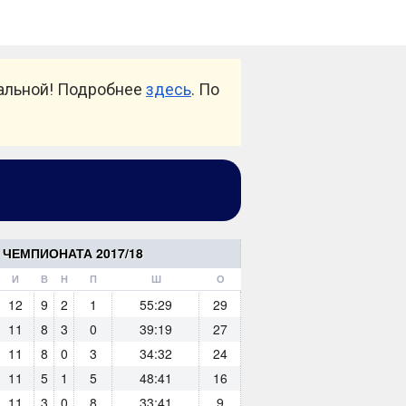
уальной! Подробнее
здесь
. По
ЧЕМПИОНАТА 2017/18
И
В
Н
П
Ш
О
12
9
2
1
55:29
29
11
8
3
0
39:19
27
11
8
0
3
34:32
24
11
5
1
5
48:41
16
11
3
0
8
33:41
9