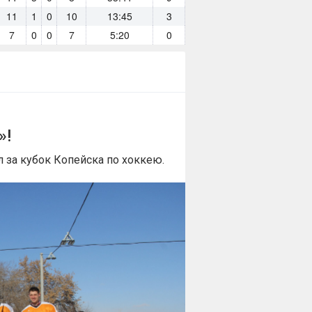
11
1
0
10
13:45
3
7
0
0
7
5:20
0
»!
л за кубок Копейска по хоккею.