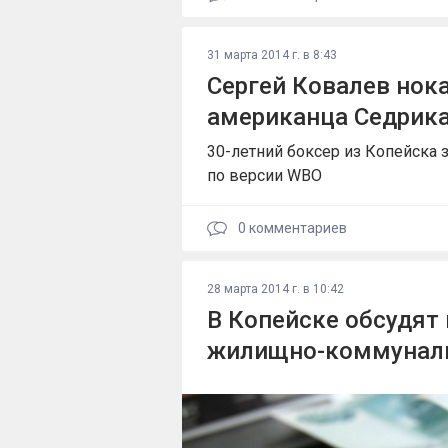
31 марта 2014 г. в 8:43
Сергей Ковалев нок
американца Седрик
30-летний боксер из Копейска 
по версии WBO
0
комментариев
28 марта 2014 г. в 10:42
В Копейске обсудят 
жилищно-коммунал