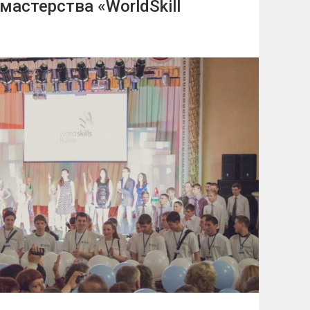
астерства «WorldSkill