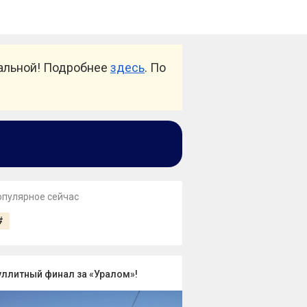
уальной! Подробнее
здесь
. По
опулярное сейчас
#
уллитный финал за «Уралом»!