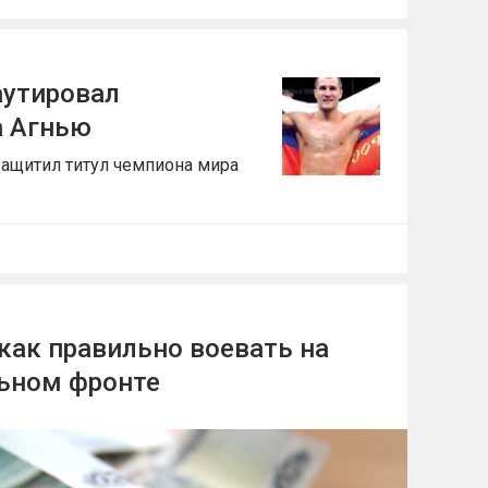
аутировал
а Агнью
защитил титул чемпиона мира
как правильно воевать на
ьном фронте