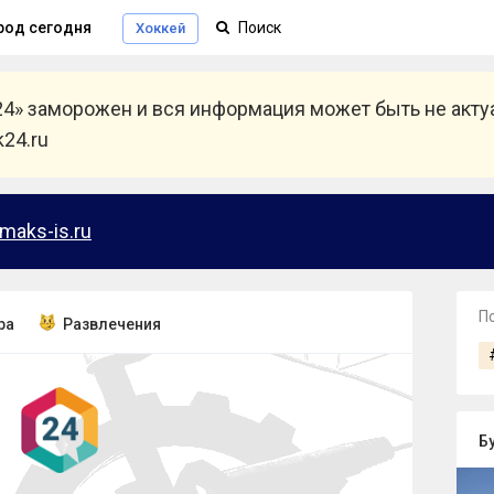
род сегодня
Хоккей
24» заморожен и вся информация может быть не акт
24.ru
maks-is.ru
П
ра
Развлечения
Б