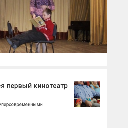
ся первый кинотеатр
 суперсовременными