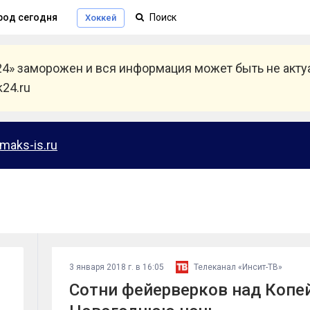
род сегодня
Хоккей
24» заморожен и вся информация может быть не акт
24.ru
maks-is.ru
3 января 2018 г. в 16:05
Телеканал «Инсит-ТВ»
Сотни фейерверков над Копе