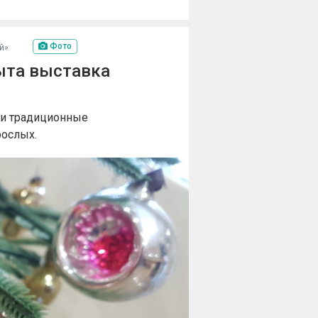
Фото
й»
ыта выставка
ли традиционные
рослых.