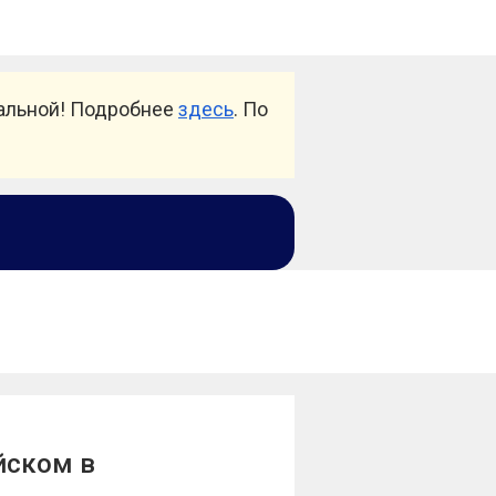
уальной! Подробнее
здесь
. По
йском в