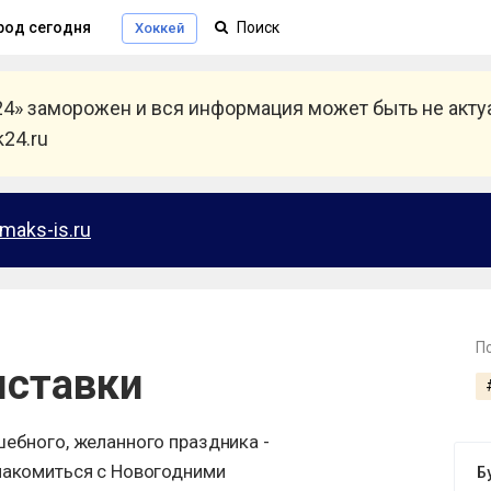
род сегодня
Хоккей
24» заморожен и вся информация может быть не акт
24.ru
maks-is.ru
П
ыставки
шебного, желанного праздника -
накомиться с Новогодними
Б