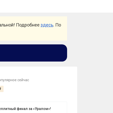
уальной! Подробнее
здесь
. По
опулярное сейчас
#
уллитный финал за «Уралом»!