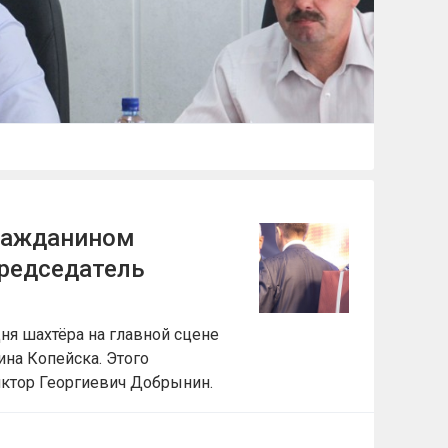
ражданином
председатель
ня шахтёра на главной сцене
на Копейска. Этого
иктор Георгиевич Добрынин.