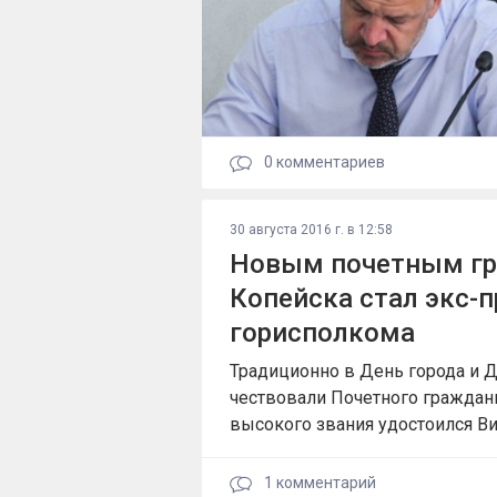
0
комментариев
30 августа 2016 г. в 12:58
Новым почетным г
Копейска стал экс-
горисполкома
Традиционно в День города и Д
чествовали Почетного граждани
высокого звания удостоился В
1
комментарий