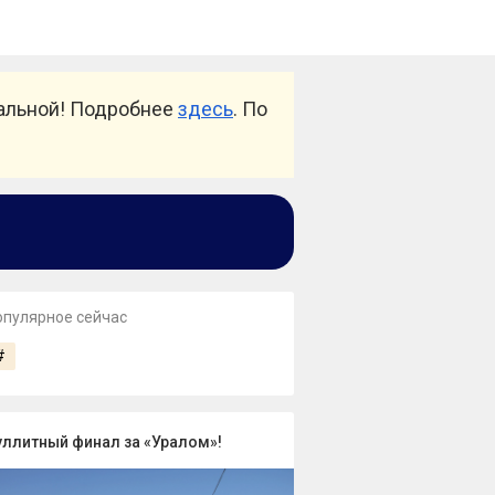
уальной! Подробнее
здесь
. По
опулярное сейчас
#
уллитный финал за «Уралом»!