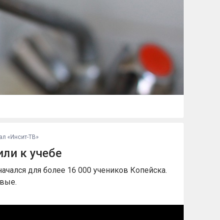
ал «Инсит-ТВ»
ли к учебе
начался для более 16 000 учеников Копейска.
рвые.