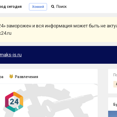
род сегодня
Хоккей
24» заморожен и вся информация может быть не акт
24.ru
maks-is.ru
П
ра
Развлечения
Б