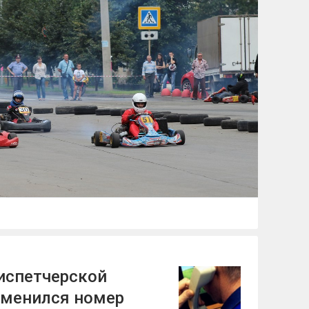
испетчерской
зменился номер