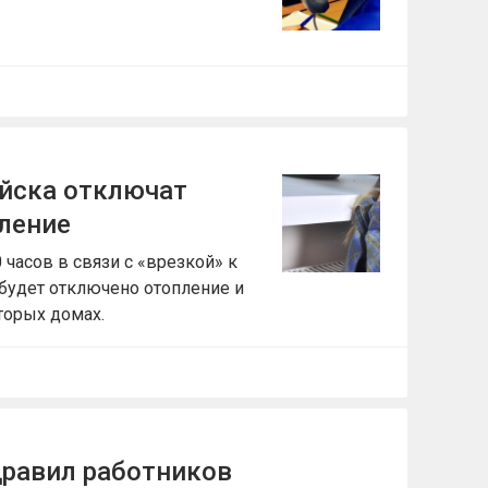
йска отключат
пление
0 часов в связи с «врезкой» к
будет отключено отопление и
торых домах.
дравил работников