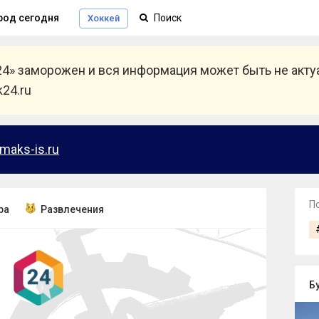
род сегодня
Хоккей
24» заморожен и вся информация может быть не акт
24.ru
maks-is.ru
П
ра
Развлечения
Б