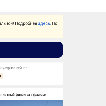
уальной! Подробнее
здесь
. По
опулярное сейчас
#
уллитный финал за «Уралом»!