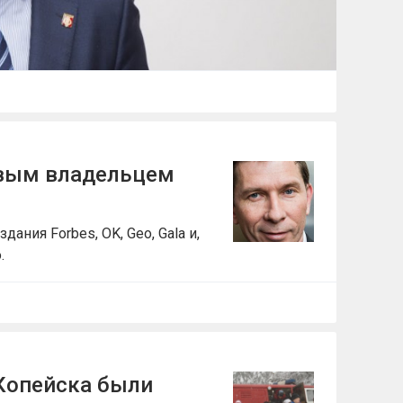
овым владельцем
ания Forbes, OK, Geo, Gala и,
.
Копейска были