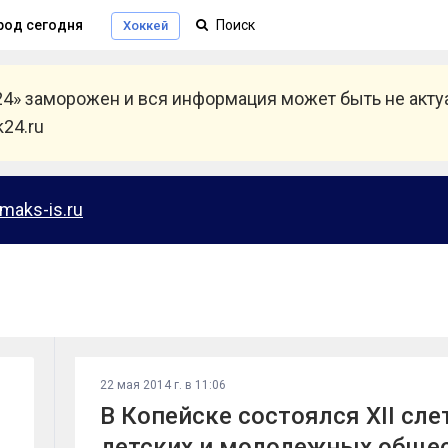
род сегодня
Хоккей
24» заморожен и вся информация может быть не акт
24.ru
maks-is.ru
22 мая 2014 г. в 11:06
В Копейске состоялся XII сл
детских и молодежных обще