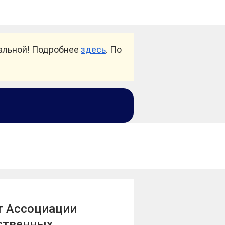
уальной! Подробнее
здесь
. По
ет Ассоциации
ственных