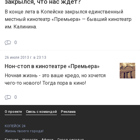
закрылся, что нас ждет?
В конце лета в Копейске закрылся единственный
местный кинотеатр «Премьера» — бывший кинотеатр
им. Калинина.
0
26 июля 2013 г. в 23:13
Нон-стоп в кинотеатре «Премьера»
Ночная жизнь - это ваше кредо, но хочется
чего-то нового! Тогда пора в кино!
0
О проекте
Связь с командой
Реклама
КОПЕЙСК 24
Жизнь твоего города!
Главная
Новости
Афиша
Город сегодня