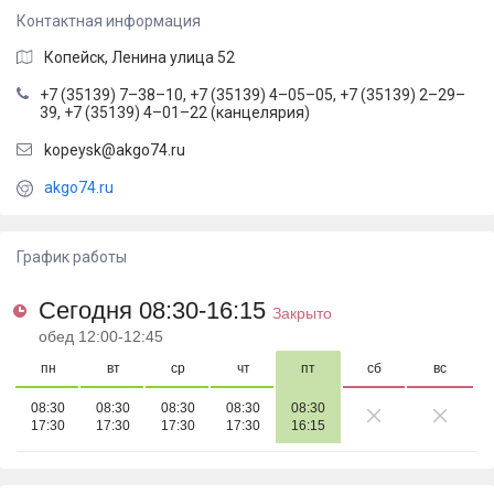
Контактная информация
Копейск
,
Ленина улица 52
+7 (35139) 7–38–10, +7 (35139) 4–05–05, +7 (35139) 2–29–
39, +7 (35139) 4–01–22 (канцелярия)
kopeysk@akgo74.ru
akgo74.ru
График работы
Сегодня 08:30-16:15
Закрыто
обед 12:00-12:45
пн
вт
ср
чт
пт
сб
вс
08:30
08:30
08:30
08:30
08:30
17:30
17:30
17:30
17:30
16:15