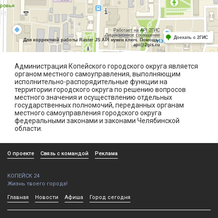
Работает на API 2ГИС
Лицензионное соглашение
Доехать с 2ГИС
Для корректной работы Raster JS API нужен ключ. Помощь:
api@2gis.ru
Администрация Копейского городского округа является
органом местного самоуправления, выполняющим
исполнительно-распорядительные функции на
территории городского округа по решению вопросов
местного значения и осуществлению отдельных
государственных полномочий, переданных органам
местного самоуправления городского округа
федеральными законами и законами Челябинской
области.
О проекте
Связь с командой
Реклама
КОПЕЙСК 24
Жизнь твоего города!
Главная
Новости
Афиша
Город сегодня