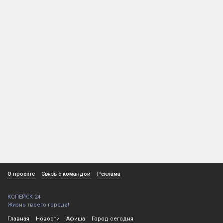
О проекте
Связь с командой
Реклама
КОПЕЙСК 24
Жизнь твоего города!
Главная
Новости
Афиша
Город сегодня