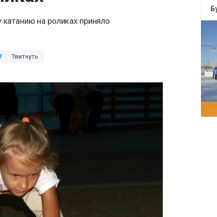
Б
у катанию на роликах приняло
Твитнуть