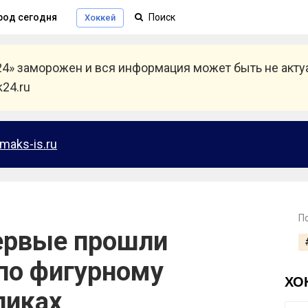
род сегодня
Хоккей
24» заморожен и вся информация может быть не акт
24.ru
maks-is.ru
П
ервые прошли
по фигурному
ХО
ликах