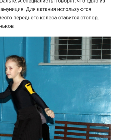
сфальте. А специалисты говорят, что одно из
 амуниция. Для катания используются
есто переднего колеса ставится стопор,
ньков.