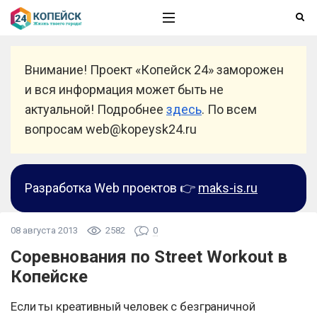
Внимание! Проект «Копейск 24» заморожен
и вся информация может быть не
актуальной! Подробнее
здесь
. По всем
вопросам web@kopeysk24.ru
Разработка Web проектов 👉
maks-is.ru
08 августа 2013
2582
0
Соревнования по Street Workout в
Копейске
Если ты креативный человек с безграничной