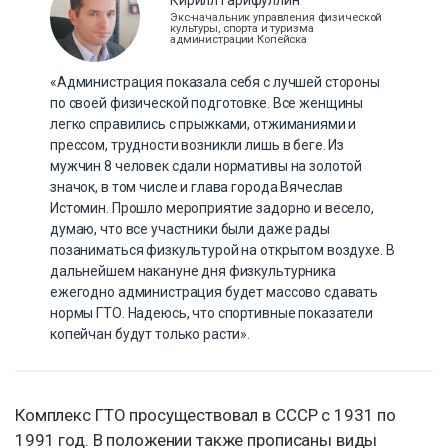
Кирилл Гарифуллин
Экс-начальник управления физической
культуры, спорта и туризма
администрации Копейска
«Администрация показала себя с лучшей стороны
по своей физической подготовке. Все женщины
легко справились с прыжками, отжиманиями и
прессом, трудности возникли лишь в беге. Из
мужчин 8 человек сдали нормативы на золотой
значок, в том числе и глава города Вячеслав
Истомин. Прошло мероприятие задорно и весело,
думаю, что все участники были даже рады
позаниматься физкультурой на открытом воздухе. В
дальнейшем накануне дня физкультурника
ежегодно администрация будет массово сдавать
нормы ГТО. Надеюсь, что спортивные показатели
копейчан будут только расти».
Комплекс ГТО просуществовал в СССР с 1931 по
1991 год. В положении также прописаны виды