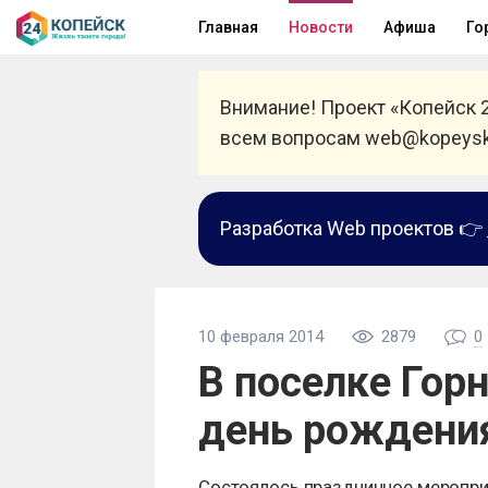
Главная
Новости
Афиша
Го
Внимание! Проект «Копейск 
всем вопросам web@kopeysk
Разработка Web проектов 👉
10 февраля 2014
2879
0
В поселке Гор
день рождени
Состоялось праздничное меропр