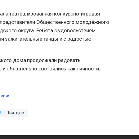
ала театрализованная конкурсно-игровая
 представители Общественного молодёжного
одского округа. Ребята с удовольствием
али зажигательные танцы и с радостью
тского дома продолжали радовать
 и обязательно состоялись как личности,
дения
Твитнуть