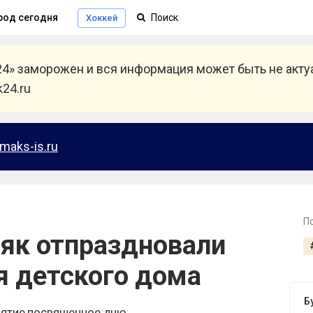
род сегодня
Хоккей
24» заморожен и вся информация может быть не акт
24.ru
maks-is.ru
П
няк отпраздновали
я детского дома
Б
иятие посвященное дню