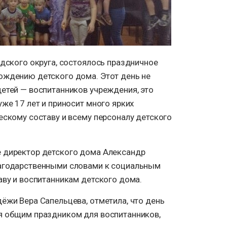
одского округа, состоялось праздничное
ождению детского дома. Этот день не
етей — воспитанников учреждения, это
же 17 лет и приносит много ярких
ескому составу и всему персоналу детского
 директор детского дома Александр
агодарственными словами к социальным
аву и воспитанникам детского дома.
ёжи Вера Сапельцева, отметила, что день
я общим праздником для воспитанников,