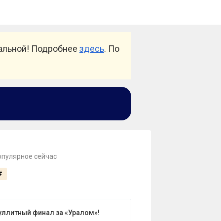
уальной! Подробнее
здесь
. По
опулярное сейчас
#
уллитный финал за «Уралом»!