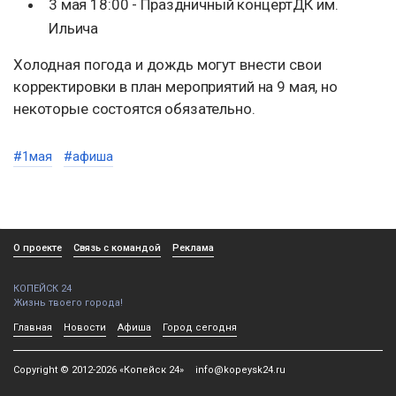
3 мая 18:00 - Праздничный концертДК им.
Ильича
Холодная погода и дождь могут внести свои
корректировки в план мероприятий на 9 мая, но
некоторые состоятся обязательно.
#1мая
#афиша
О проекте
Связь с командой
Реклама
КОПЕЙСК 24
Жизнь твоего города!
Главная
Новости
Афиша
Город сегодня
Copyright © 2012-2026 «Копейск 24»
info@kopeysk24.ru