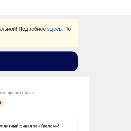
уальной! Подробнее
здесь
. По
опулярное сейчас
#
уллитный финал за «Уралом»!