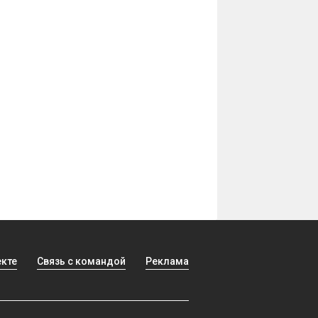
екте
Связь с командой
Реклама