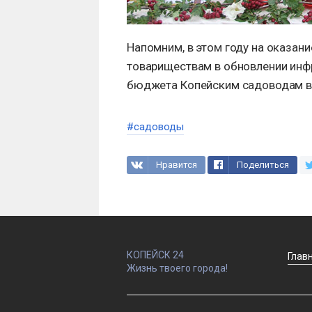
Напомним, в этом году на оказа
товариществам в обновлении инф
бюджета Копейским садоводам в
#садоводы
Нравится
Поделиться
КОПЕЙСК 24
Глав
Жизнь твоего города!