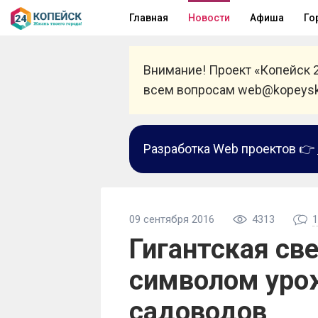
Главная
Новости
Афиша
Го
Внимание! Проект «Копейск 
всем вопросам web@kopeysk
Разработка Web проектов 👉
09 сентября 2016
4313
1
Гигантская св
символом уро
садоводов