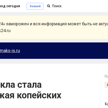
род сегодня
Хоккей
24» заморожен и вся информация может быть не акт
24.ru
maks-is.ru
П
екла стала
жая копейских
Б