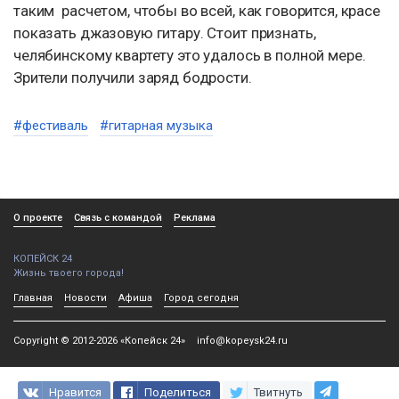
таким расчетом, чтобы во всей, как говорится, красе
показать джазовую гитару. Стоит признать,
челябинскому квартету это удалось в полной мере.
Зрители получили заряд бодрости.
#фестиваль
#гитарная музыка
О проекте
Связь с командой
Реклама
КОПЕЙСК 24
Жизнь твоего города!
Главная
Новости
Афиша
Город сегодня
Copyright © 2012-2026 «Копейск 24»
info@kopeysk24.ru
Нравится
Поделиться
Твитнуть