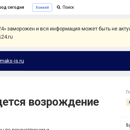
род сегодня
Хоккей
24» заморожен и вся информация может быть не акт
24.ru
maks-is.ru
П
дется возрождение
Б
ты по реконструкции и