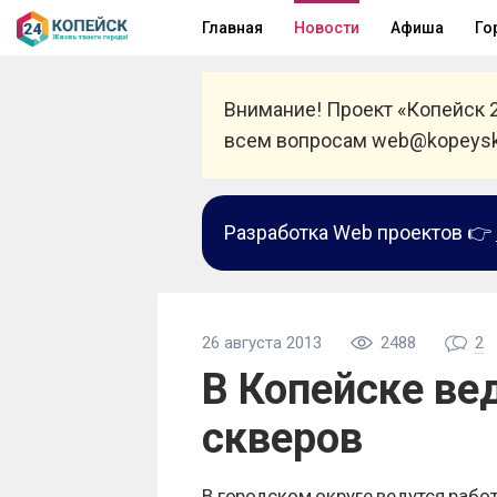
Главная
Новости
Афиша
Го
Внимание! Проект «Копейск 
всем вопросам web@kopeysk
Разработка Web проектов 👉
26 августа 2013
2488
2
В Копейске ве
скверов
В городском округе ведутся рабо