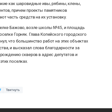
акие как шаровидные ивы, рябины, клены,
ентов, причем проекты памятников
ют часть средств на их установку.
селке Бажово, возле школы №45, и площадь
оселке Горняк. Глава Копейского городского
нул, что большинство работ на этих объектах
тва, и высказал слова благодарности за
озрождению скверов в адрес депутатов и
этих поселках.
Твитнуть