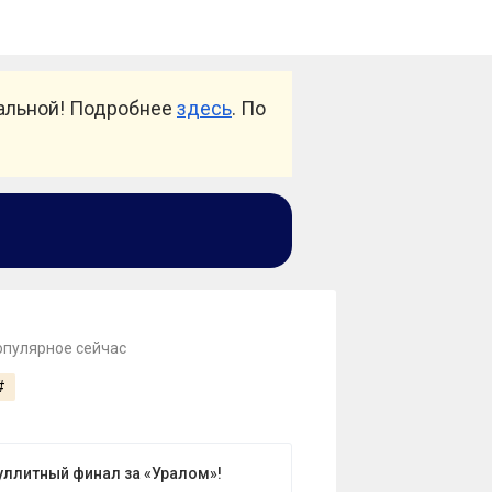
уальной! Подробнее
здесь
. По
опулярное сейчас
#
уллитный финал за «Уралом»!