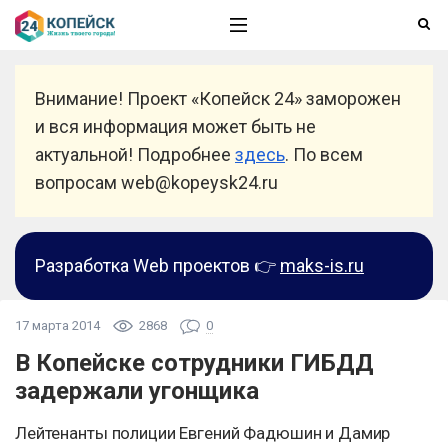
Внимание! Проект «Копейск 24» заморожен
и вся информация может быть не
актуальной! Подробнее
здесь
. По всем
вопросам web@kopeysk24.ru
Разработка Web проектов 👉
maks-is.ru
17 марта 2014
2868
0
В Копейске сотрудники ГИБДД
задержали угонщика
Лейтенанты полиции Евгений Фадюшин и Дамир