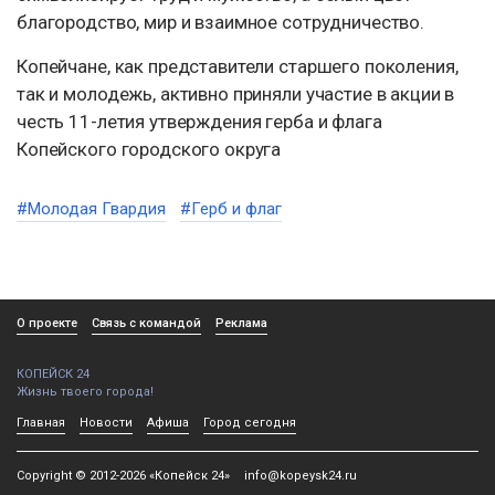
благородство, мир и взаимное сотрудничество.
Копейчане, как представители старшего поколения,
так и молодежь, активно приняли участие в акции в
честь 11-летия утверждения герба и флага
Копейского городского округа
#Молодая Гвардия
#Герб и флаг
О проекте
Связь с командой
Реклама
КОПЕЙСК 24
Жизнь твоего города!
Главная
Новости
Афиша
Город сегодня
Copyright © 2012-2026 «Копейск 24»
info@kopeysk24.ru