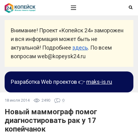
Внимание! Проект «Копейск 24» заморожен
и вся информация может быть не
актуальной! Подробнее
здесь
. По всем
вопросам web@kopeysk24.ru
Разработка Web проектов 👉
maks-is.ru
18 июля 2014
2490
0
Новый маммограф помог
диагностировать рак у 17
копейчанок