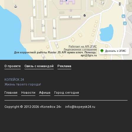
Работает на API 2ГИС
Лицензионное соглашение
Доехать с 2ГИС
Для корректной работы Raster JS API нужен ключ. Помощь:
api@2gis.ru
О проекте
Связь с командой
Реклама
КОПЕЙСК 24
Жизнь твоего города!
Главная
Новости
Афиша
Город сегодня
Copyright © 2012-2026 «Копейск 24»
info@kopeysk24.ru