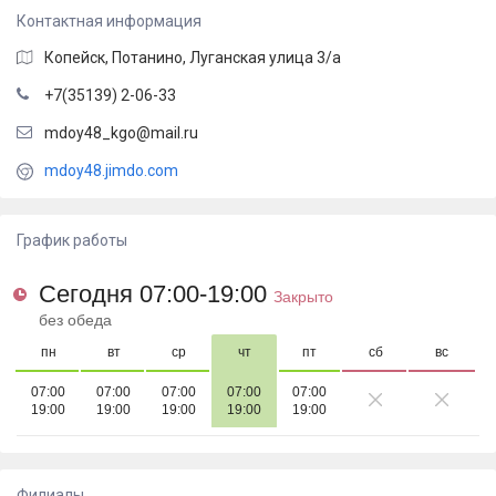
Контактная информация
Копейск
, Потанино,
Луганская улица 3/а
+7(35139) 2-06-33
mdoy48_kgo@mail.ru
mdoy48.jimdo.com
График работы
Сегодня 07:00-19:00
Закрыто
без обеда
пн
вт
ср
чт
пт
сб
вс
07:00
07:00
07:00
07:00
07:00
19:00
19:00
19:00
19:00
19:00
Филиалы