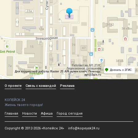
Работает на API 2ГИС
Лицензионное соглашение
Доехать с 2ГИС
Для корректной работы Raster JS API нужен ключ. Помощь:
api@2gis.ru
О проекте
Связь с командой
Реклама
КОПЕЙСК 24
Жизнь твоего города!
Главная
Новости
Афиша
Город сегодня
Copyright © 2012-2026 «Копейск 24»
info@kopeysk24.ru