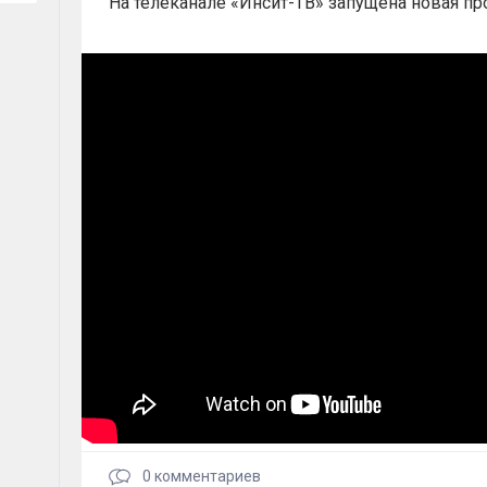
На телеканале «Инсит-ТВ» запущена новая пр
0
комментариев