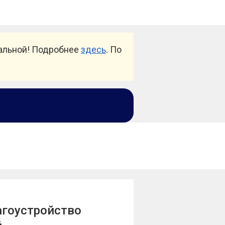
уальной! Подробнее
здесь
. По
агоустройство