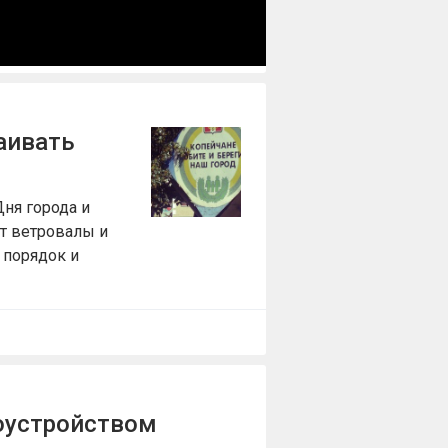
аивать
Дня города и
т ветровалы и
 порядок и
гоустройством